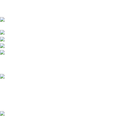
Venta y distribución de polarizados para toda Colombia con los
mejores precios del mercado.
Bogotá DC - Colombia: Calle 73A N 68C-12 Barrio
Las Ferias -
Celular: +57 601 480 9122
Celular : +57 310 374 7086
Armenia Quindío: Calle 13 22-20 Barrio Álamos,
Celular: +57 318 780 9343
Recent Posts
Polarizado Zivent en
Colombia: todo lo que debes
saber antes de comprarlo
marzo 14, 2026
1 Comment
¿Qué porcentaje de
polarizado es legal en
Colombia en 2026?