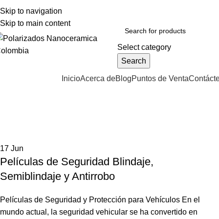
Skip to navigation
VENTAS:
+57 310 374 7086
Cll 73A N 68C-12 B/ Las Ferias - Bogotá DC - Colo
Skip to main content
Select category
Search
Inicio
Acerca de
Blog
Puntos de Venta
Contáct
rowse Categories
Instalación de polarizados
Home
Archive by Category "Instalación de polarizados"
17
Jun
Películas de Seguridad Blindaje,
Semiblindaje y Antirrobo
Películas de Seguridad y Protección para Vehículos En el
mundo actual, la seguridad vehicular se ha convertido en