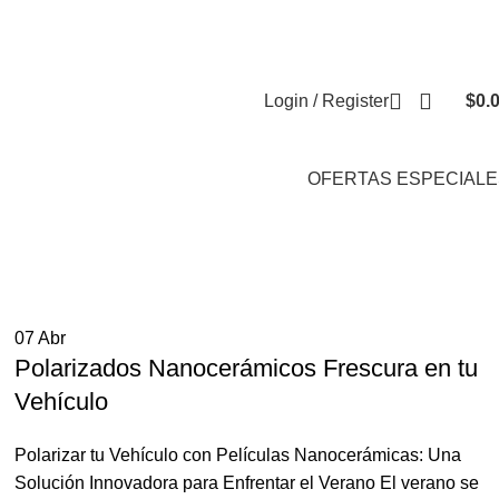
Envíos a Nivel Nacional
Polarizados de Alta Calidad
FAQs
Login / Register
$
0.
OFERTAS ESPECIALE
07
Abr
Polarizados Nanocerámicos Frescura en tu
Vehículo
Polarizar tu Vehículo con Películas Nanocerámicas: Una
Solución Innovadora para Enfrentar el Verano El verano se