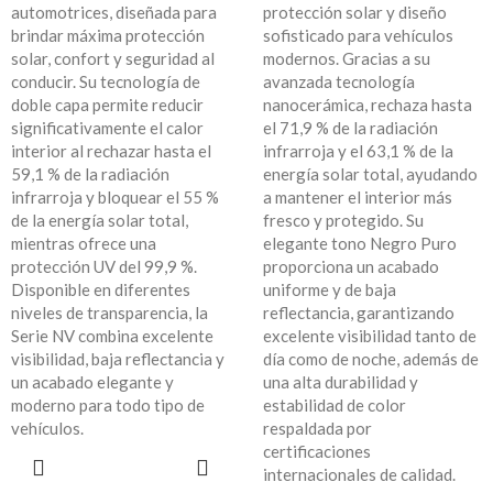
automotrices, diseñada para
protección solar y diseño
brindar máxima protección
sofisticado para vehículos
solar, confort y seguridad al
modernos. Gracias a su
conducir. Su tecnología de
avanzada tecnología
doble capa permite reducir
nanocerámica, rechaza hasta
significativamente el calor
el 71,9 % de la radiación
interior al rechazar hasta el
infrarroja y el 63,1 % de la
59,1 % de la radiación
energía solar total, ayudando
infrarroja y bloquear el 55 %
a mantener el interior más
de la energía solar total,
fresco y protegido. Su
mientras ofrece una
elegante tono Negro Puro
protección UV del 99,9 %.
proporciona un acabado
Disponible en diferentes
uniforme y de baja
niveles de transparencia, la
reflectancia, garantizando
Serie NV combina excelente
excelente visibilidad tanto de
visibilidad, baja reflectancia y
día como de noche, además de
un acabado elegante y
una alta durabilidad y
moderno para todo tipo de
estabilidad de color
vehículos.
respaldada por
certificaciones
LEER MÁS
internacionales de calidad.