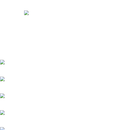
Somos distribuidores e importadores mayoristas de películas
de seguridad y polarizados de alto desempeño para
automóviles y edificios.
Venta y distribución de polarizados para toda Colombia con los
mejores precios del mercado.
Bogotá DC - Colombia: Calle 73A N 68C-12 Barrio Las Ferias -
Celular: +57 601 480 9122
Celular : +57 310 374 7086
Armenia Quindío: Calle 13 22-20 Barrio Álamos,