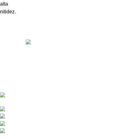
Somos distribuidores e importadores mayoristas de películas
de seguridad y polarizados de alto desempeño para
automóviles y edificios.
Venta y distribución de polarizados para toda Colombia con los
mejores precios del mercado.
Bogotá DC - Colombia: Calle 73A N 68C-12 Barrio
Las Ferias -
Celular: +57 601 480 9122
Celular : +57 310 374 7086
Armenia Quindío: Calle 13 22-20 Barrio Álamos,
Celular: +57 318 780 9343