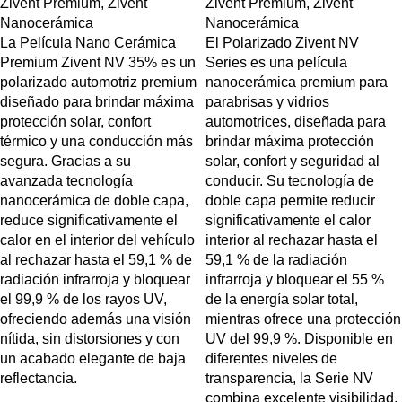
Zivent Premium
,
Zivent
Zivent Premium
,
Zivent
Nanocerámica
Nanocerámica
La Película Nano Cerámica
El Polarizado Zivent NV
Premium Zivent NV 35% es un
Series es una película
polarizado automotriz premium
nanocerámica premium para
diseñado para brindar máxima
parabrisas y vidrios
protección solar, confort
automotrices, diseñada para
térmico y una conducción más
brindar máxima protección
segura. Gracias a su
solar, confort y seguridad al
avanzada tecnología
conducir. Su tecnología de
nanocerámica de doble capa,
doble capa permite reducir
reduce significativamente el
significativamente el calor
calor en el interior del vehículo
interior al rechazar hasta el
al rechazar hasta el 59,1 % de
59,1 % de la radiación
radiación infrarroja y bloquear
infrarroja y bloquear el 55 %
el 99,9 % de los rayos UV,
de la energía solar total,
ofreciendo además una visión
mientras ofrece una protección
nítida, sin distorsiones y con
UV del 99,9 %. Disponible en
un acabado elegante de baja
diferentes niveles de
reflectancia.
transparencia, la Serie NV
combina excelente visibilidad,