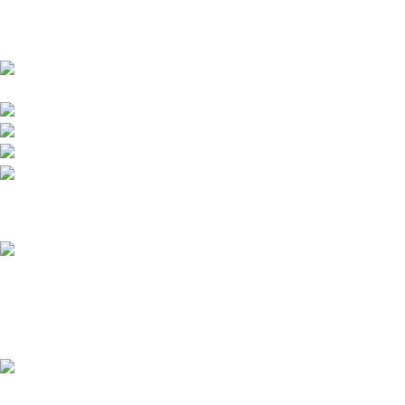
Venta y distribución de polarizados para toda Colombia con los
mejores precios del mercado.
Bogotá DC - Colombia: Calle 73A N 68C-12 Barrio
Las Ferias -
Celular: +57 601 480 9122
Celular : +57 310 374 7086
Armenia Quindío: Calle 13 22-20 Barrio Álamos,
Celular: +57 318 780 9343
Recent Posts
Polarizado Zivent en
Colombia: todo lo que debes
saber antes de comprarlo
marzo 14, 2026
1 Comment
¿Qué porcentaje de
polarizado es legal en