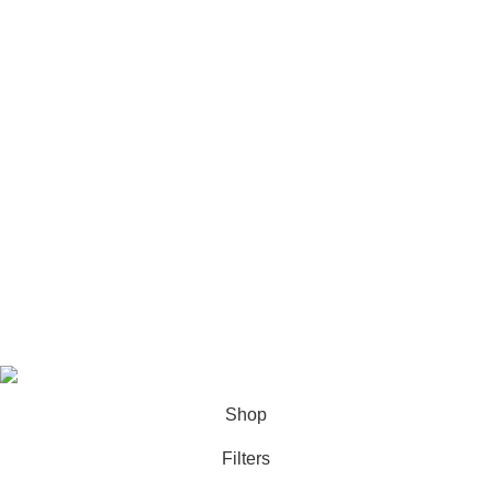
Our Sitemap
Footer Menu
Instagram profile
New Collection
Woman Dress
Contact Us
Latest News
Purchase Theme
© 2026 Películas y Polarizados S.A.S. |
Política de Protección
de Datos
Distribuidores Autorizados Zivent Colombia
Shop
Filters