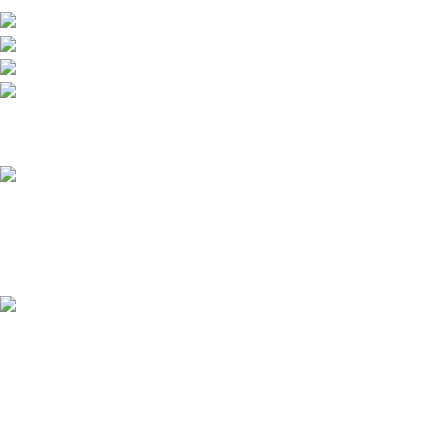
Celular: +57 601 480 9122
Celular : +57 310 374 7086
Armenia Quindío: Calle 13 22-20 Barrio Álamos,
Celular: +57 318 780 9343
Recent Posts
Polarizado Zivent en
Colombia: todo lo que debes
saber antes de comprarlo
marzo 14, 2026
1 Comment
¿Qué porcentaje de
polarizado es legal en
Colombia en 2026?
marzo 12, 2026
1 Comment
Our stores