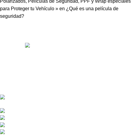
Polarizados, Películas de Seguridad, PPF y Wrap especiales
para Proteger tu Vehículo »
en
¿Qué es una película de
seguridad?
Somos distribuidores e importadores mayoristas de películas
de seguridad y polarizados de alto desempeño para
automóviles y edificios.
Venta y distribución de polarizados para toda Colombia con los
mejores precios del mercado.
Bogotá DC - Colombia: Calle 73A N 68C-12 Barrio
Las Ferias -
Celular: +57 601 480 9122
Celular : +57 310 374 7086
Armenia Quindío: Calle 13 22-20 Barrio Álamos,
Celular: +57 318 780 9343