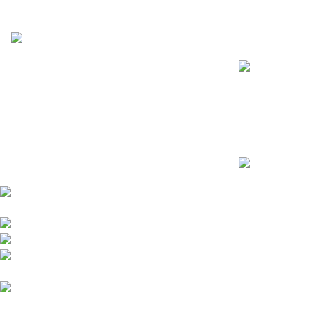
Recent Posts
Somos distribuidores e importadores
mayoristas de películas de seguridad y
polarizados de alto desempeño para
Polarizado Ziv
automóviles y edificios.
debes saber a
Venta y distribución de polarizados para
marzo 14, 202
toda Colombia con los mejores precios del
mercado.
Bogotá DC - Colombia: Calle
73A N 68C-12 Barrio Las Ferias -
¿Qué porcentaj
Celular: +57 601 480 9122
Colombia en 
Celular : +57 310 374 7086
Armenia Quindío: Calle 13 22-
marzo 12, 202
20 Barrio Álamos,
Celular: +57 318 780 9343
© 2026 Películas y Polarizados S.A.S. |
Política de Protección