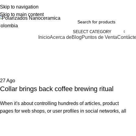
Skip to navigation
VENTAS:
+57 310 374 7086
Cll 73A N 68C-12 B/ Las Ferias - Bogotá DC - Colo
Skip to main content
SELECT CATEGORY
Inicio
Acerca de
Blog
Puntos de Venta
Contáct
rowse Categories
Furniture
Home
Archive by Category "Furniture"
27
Ago
Collar brings back coffee brewing ritual
When it's about controlling hundreds of articles, product
pages for web shops, or user profiles in social networks, all