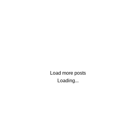
Load more posts
Loading...
Our stores
New York
London SF
ent en Colombia: todo lo que
Edinburgh