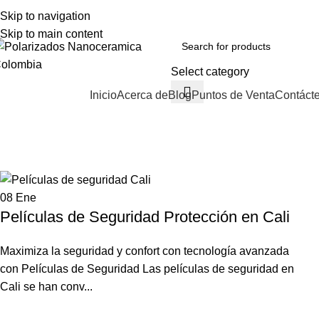
Skip to navigation
VENTAS:
+57 310 374 7086
Cll 73A N 68C-12 B/ Las Ferias - Bogotá DC - Colo
Skip to main content
Select category
Inicio
Acerca de
Blog
Puntos de Venta
Contáct
rowse Categories
Polarizado Nano Cerámica
Home
Archive by Category "Polarizado Nano Cerámica"
08
Ene
Películas de Seguridad Protección en Cali
Maximiza la seguridad y confort con tecnología avanzada
con Películas de Seguridad Las películas de seguridad en
Cali se han conv...