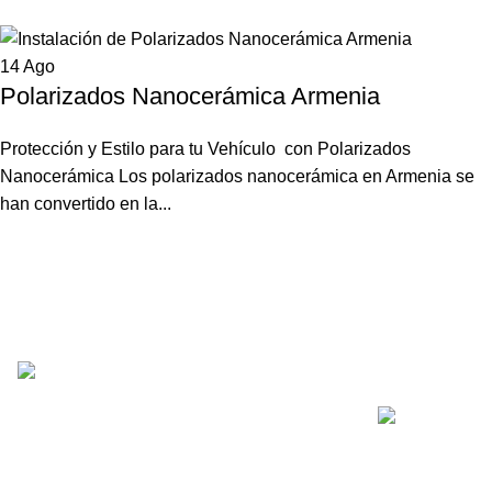
14
Ago
Polarizados Nanocerámica Armenia
Protección y Estilo para tu Vehículo con Polarizados
Nanocerámica Los polarizados nanocerámica en Armenia se
han convertido en la...
Recent Posts
Somos distribuidores e importadores
mayoristas de películas de seguridad y
polarizados de alto desempeño para
Polarizado Ziv
automóviles y edificios.