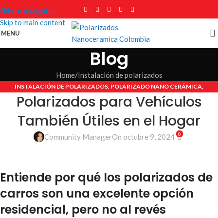
Skip to navigation
Skip to main content
MENU
Blog
Home
Instalación de polarizados
INSTALACIÓN DE POLARIZADOS
,
POLARIZADO NANO CERÁMICA
,
Polarizados para Vehículos
POLARIZADOS ARQUITECTÓNICOS
También Útiles en el Hogar
0
Community Manager
On octubre 9, 2024
Entiende por qué los polarizados de
carros son una excelente opción
residencial, pero no al revés