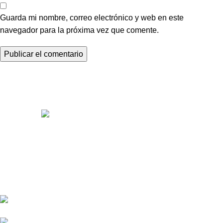
Guarda mi nombre, correo electrónico y web en este
navegador para la próxima vez que comente.
Somos distribuidores e importadores mayoristas de películas
de seguridad y polarizados de alto desempeño para
automóviles y edificios.
Venta y distribución de polarizados para toda Colombia con los
mejores precios del mercado.
Bogotá DC - Colombia: Calle 73A N 68C-12 Barrio
Las Ferias -
Celular: +57 601 480 9122