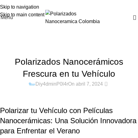
Skip to navigation
Skip to main content
Menu
Blog
Home
Instalación de polarizados
INSTALACIÓN DE POLARIZADOS
,
INSTALACIÓN DE POLARIZADOS
,
Polarizados Nanocerámicos
POLARIZADO NANO CERÁMICA
,
POLARIZADO NANOCERÁMICO
Frescura en tu Vehículo
0
Diy4dminP0l4r
On abril 7, 2024
Polarizar tu Vehículo con Películas
Nanocerámicas: Una Solución Innovadora
para Enfrentar el Verano