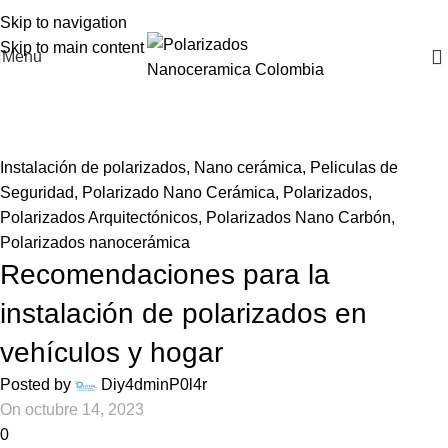
Skip to navigation
Skip to main content
Menu
Blog
Home
Instalación de polarizados
Instalación de polarizados
,
Nano cerámica
,
Peliculas de
Seguridad
,
Polarizado Nano Cerámica
,
Polarizados
,
Polarizados Arquitectónicos
,
Polarizados Nano Carbón
,
Polarizados nanocerámica
Recomendaciones para la
instalación de polarizados en
vehículos y hogar
Posted by
Diy4dminP0l4r
On octubre 14, 2023
0