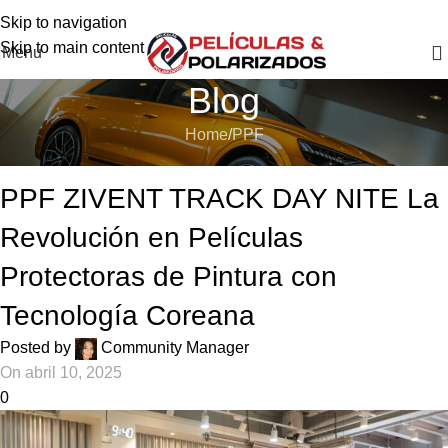
Skip to navigation
Skip to main content
Menu
Blog
Home
PPF
PPF
PPF ZIVENT TRACK DAY NITE La
Revolución en Películas
Protectoras de Pintura con
Tecnología Coreana
Posted by
Community Manager
On abril 10, 2025
0