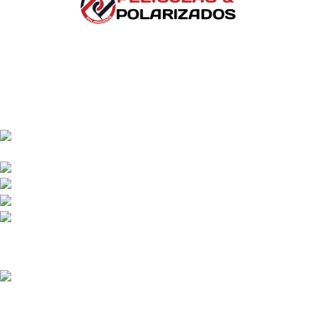
Somos distribuidores e importadores mayoristas de películas
de seguridad y polarizados de alto desempeño para
automóviles y edificios.
Venta y distribución de polarizados para toda Colombia con los
mejores precios del mercado.
Bogotá DC - Colombia: Calle 73A N 68C-12 Barrio
Las Ferias -
Celular: +57 601 480 9122
Celular : +57 310 374 7086
Armenia Quindío: Calle 13 22-20 Barrio Álamos,
Celular: +57 318 780 9343
Recent Posts
Polarizado Zivent en
Colombia: todo lo que debes
saber antes de comprarlo