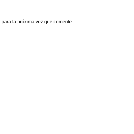
 para la próxima vez que comente.
Our stores
New York
London SF
Edinburgh
ent en Colombia: todo lo que
Los Angeles
ntes de comprarlo
Chicago
6
1 Comment
Las Vegas