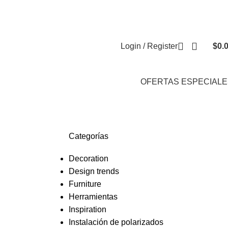
Envíos a Nivel Nacional
Polarizados de Alta Calidad
FAQs
Login / Register
$
0.
OFERTAS ESPECIALE
Categorías
Decoration
Design trends
Furniture
Herramientas
Inspiration
Instalación de polarizados