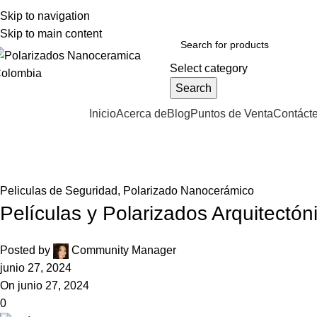
Skip to navigation
VENTAS:
+57 310 374 7086
Cll 73A N 68C-12 B/ Las Ferias - Bogotá DC - Colo
Skip to main content
Select category
Search
Inicio
Acerca de
Blog
Puntos de Venta
Contáct
rowse Categories
Blog
Home
Peliculas de Seguridad
Peliculas de Seguridad
,
Polarizado Nanocerámico
Películas y Polarizados Arquitectón
Posted by
Community Manager
junio 27, 2024
On junio 27, 2024
0