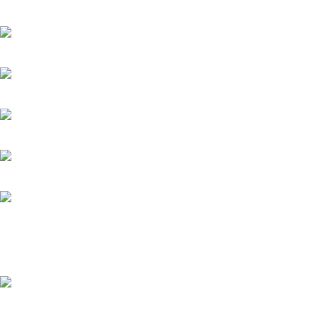
mejores precios del mercado.
Bogotá DC - Colombia: Calle 73A N 68C-12 Barrio Las Ferias -
Celular: +57 601 480 9122
Celular : +57 310 374 7086
Armenia Quindío: Calle 13 22-20 Barrio Álamos,
Celular: +57 318 780 9343
Recent Posts