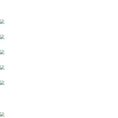
Venta y distribución de polarizados para toda Colombia con los
mejores precios del mercado.
Bogotá DC - Colombia: Calle 73A N 68C-12 Barrio Las Ferias -
Celular: +57 601 480 9122
Celular : +57 310 374 7086
Armenia Quindío: Calle 13 22-20 Barrio Álamos,
Celular: +57 318 780 9343
Recent Posts
Polarizado Zivent en