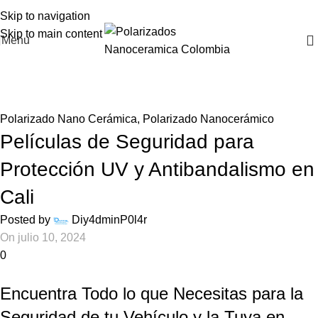
Skip to navigation
Skip to main content
Menu
Blog
Home
Polarizado Nano Cerámica
Polarizado Nano Cerámica
,
Polarizado Nanocerámico
Películas de Seguridad para
Protección UV y Antibandalismo en
Cali
Posted by
Diy4dminP0l4r
On julio 10, 2024
0
Encuentra Todo lo que Necesitas para la
Seguridad de tu Vehículo y la Tuya en