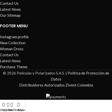
Contact Us
Latest News
Our Sitemap
FOOTER MENU
Instagram profile
New Collection
Woman Dress
Contact Us
Latest News
Purchase Theme
© 2026 Películas y Polarizados S.A.S. |
Política de Protección de
Datos
Distribuidores Autorizados Zivent Colombia
Shop
Sidebar
Wishlist
Cart
My account