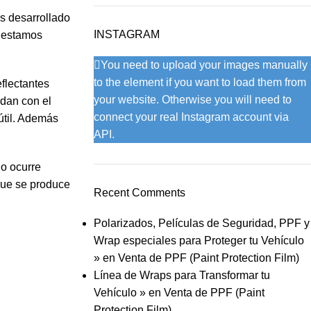
os desarrollado
INSTAGRAM
y estamos
You need to upload your images manually
to the element if you want to load them from
flectantes
your website. Otherwise you will need to
idan con el
connect your real Instagram account via
útil. Además
API.
o ocurre
que se produce
Recent Comments
Polarizados, Películas de Seguridad, PPF y
Wrap especiales para Proteger tu Vehículo
»
en
Venta de PPF (Paint Protection Film)
Línea de Wraps para Transformar tu
Vehículo »
en
Venta de PPF (Paint
Protection Film)