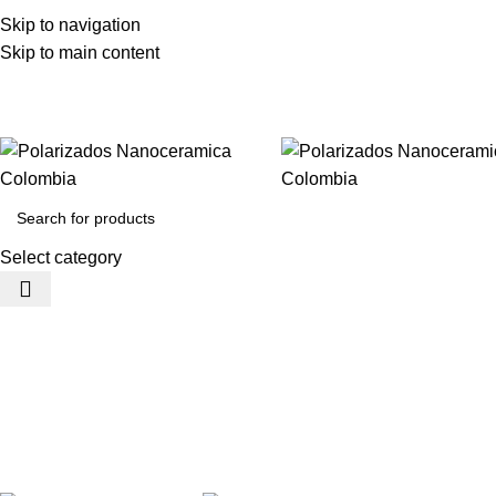
VENTAS:
+57 310 374 7086
Skip to navigation
Cll 73A N 68C-12 B/ Las Ferias - Bogotá DC - Colombia
Skip to main content
Select category