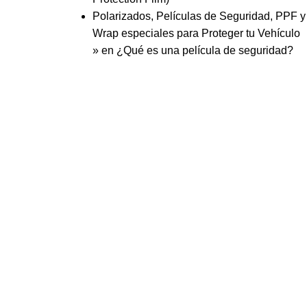
Polarizados, Películas de Seguridad, PPF y
Wrap especiales para Proteger tu Vehículo
»
en
¿Qué es una película de seguridad?
USEFUL LINKS
Footer Menu
Privacy Policy
Instagram profile
Returns
New Collection
Terms & Conditions
Woman Dress
Contact Us
Contact Us
Latest News
Latest News
Our Sitemap
Purchase Theme