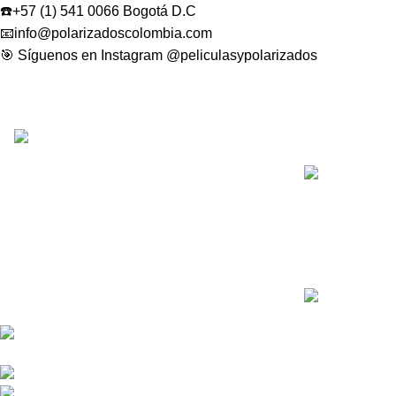
☎️+57 (1) 541 0066 Bogotá D.C
📧info@polarizadoscolombia.com
🎯 Síguenos en Instagram @peliculasypolarizados
Recent Posts
Somos distribuidores e importadores
mayoristas de películas de seguridad y
polarizados de alto desempeño para
Polarizado Ziv
automóviles y edificios.
debes saber a
Venta y distribución de polarizados para
marzo 14, 202
toda Colombia con los mejores precios del
mercado.
Bogotá DC - Colombia: Calle
73A N 68C-12 Barrio Las Ferias -
¿Qué porcentaj
Celular: +57 601 480 9122
Colombia en 
Celular : +57 310 374 7086