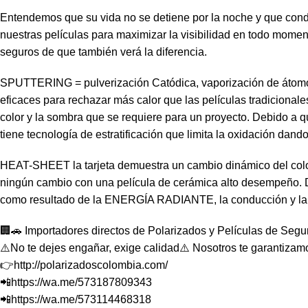
Entendemos que su vida no se detiene por la noche y que conduc
nuestras películas para maximizar la visibilidad en todo moment
seguros de que también verá la diferencia.
SPUTTERING = pulverización Catódica, vaporización de átomos 
eficaces para rechazar más calor que las películas tradiciona
color y la sombra que se requiere para un proyecto. Debido a qu
tiene tecnología de estratificación que limita la oxidación dand
HEAT-SHEET la tarjeta demuestra un cambio dinámico del color
ningún cambio con una película de cerámica alto desempeño. De
como resultado de la ENERGÍA RADIANTE, la conducción y la
🏢🚗 Importadores directos de Polarizados y Películas de Segu
⚠️No te dejes engañar, exige calidad⚠️ Nosotros te garantizam
👉http://polarizadoscolombia.com/
📲https://wa.me/573187809343
📲https://wa.me/573114468318