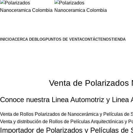
Browse Categories
INICIO
ACERCA DE
BLOG
PUNTOS DE VENTA
CONTÁCTENOS
TIENDA
Venta de Rollos Polarizados Nano
Home
Venta de Rollos Polarizados Nanocerámica en Pasto
Venta de Polarizados
Conoce nuestra
Linea Automotriz
y
Linea 
Venta de Rollos Polarizados de Nanocerámica y
Películas de
Venta y distribución de
Rollos de Películas Arquitectónicas
y Po
Importador de Polarizados y Películas de