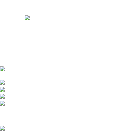
Somos distribuidores e importadores mayoristas de películas
de seguridad y polarizados de alto desempeño para
automóviles y edificios.
Venta y distribución de polarizados para toda Colombia con los
mejores precios del mercado.
Bogotá DC - Colombia: Calle 73A N 68C-12 Barrio
Las Ferias -
Celular: +57 601 480 9122
Celular : +57 310 374 7086
Armenia Quindío: Calle 13 22-20 Barrio Álamos,
Celular: +57 318 780 9343
Recent Posts
Polarizado Zivent en