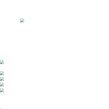
Somos distribuidores e importadores mayoristas de películas
de seguridad y polarizados de alto desempeño para
automóviles y edificios.
Venta y distribución de polarizados para toda Colombia con los
mejores precios del mercado.
Bogotá DC - Colombia: Calle 73A N 68C-12 Barrio
Las Ferias -
Celular: +57 601 480 9122
Celular : +57 310 374 7086
Armenia Quindío: Calle 13 22-20 Barrio Álamos,
Celular: +57 318 780 9343
Recent Posts